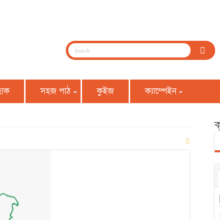
হোক
সহজ পাঠ
কুইজ
ক্যাম্পেইন
ক