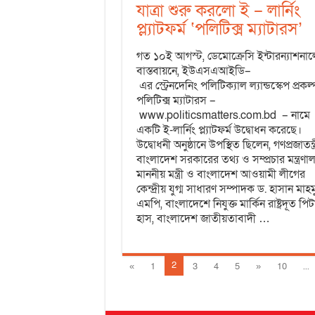
যাত্রা শুরু করলো ই – লার্নিং
প্ল্যাটফর্ম ‘পলিটিক্স ম্যাটারস’
গত ১০ই আগস্ট, ডেমোক্রেসি ইন্টারন্যাশনা
বাস্তবায়নে, ইউএসএআইডি–
এর স্ট্রেনদেনিং পলিটিক্যাল ল্যান্ডস্কেপ প্রকল্
পলিটিক্স ম্যাটারস –
www.politicsmatters.com.bd – নামে
একটি ই-লার্নিং প্ল্যাটফর্ম উদ্বোধন করেছে।
উদ্বোধনী অনুষ্ঠানে উপস্থিত ছিলেন, গণপ্রজাতন্ত্
বাংলাদেশ সরকারের তথ্য ও সম্প্রচার মন্ত্রণা
মাননীয় মন্ত্রী ও বাংলাদেশ আওয়ামী লীগের
কেন্দ্রীয় যুগ্ম সাধারণ সম্পাদক ড. হাসান মাহম
এমপি, বাংলাদেশে নিযুক্ত মার্কিন রাষ্ট্রদূত পিট
হাস, বাংলাদেশ জাতীয়তাবাদী …
2
«
1
3
4
5
»
10
...