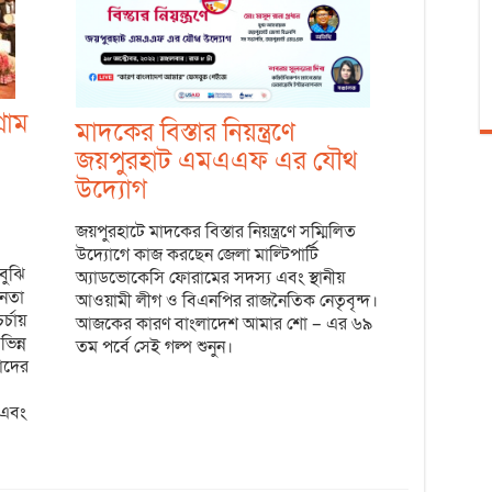
রাম
মাদকের বিস্তার নিয়ন্ত্রণে
জয়পুরহাট এমএএফ এর যৌথ
উদ্যোগ
জয়পুরহাটে মাদকের বিস্তার নিয়ন্ত্রণে সম্মিলিত
উদ্যোগে কাজ করছেন জেলা মাল্টিপার্টি
বুঝি
অ্যাডভোকেসি ফোরামের সদস্য এবং স্থানীয়
নেতা
আওয়ামী লীগ ও বিএনপির রাজনৈতিক নেতৃবৃন্দ।
্চায়
আজকের কারণ বাংলাদেশ আমার শো – এর ৬৯
ভিন্ন
তম পর্বে সেই গল্প শুনুন।
াদের
 এবং