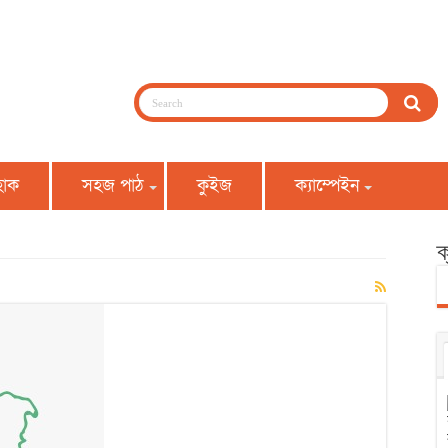
হোক
সহজ পাঠ
কুইজ
ক্যাম্পেইন
ক