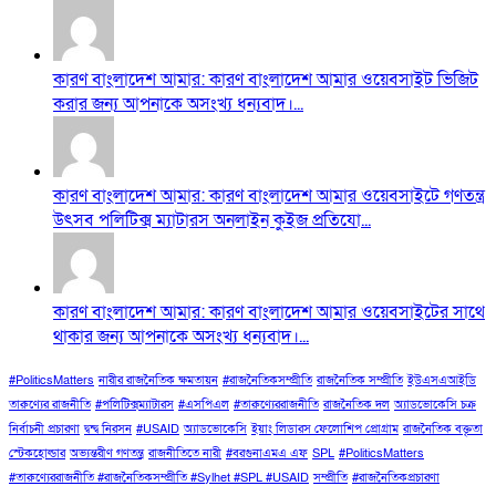
কারণ বাংলাদেশ আমার: কারণ বাংলাদেশ আমার ওয়েবসাইট ভিজিট
করার জন্য আপনাকে অসংখ্য ধন্যবাদ।...
কারণ বাংলাদেশ আমার: কারণ বাংলাদেশ আমার ওয়েবসাইটে গণতন্ত্র
উৎসব পলিটিক্স ম্যাটারস অনলাইন কুইজ প্রতিযো...
কারণ বাংলাদেশ আমার: কারণ বাংলাদেশ আমার ওয়েবসাইটের সাথে
থাকার জন্য আপনাকে অসংখ্য ধন্যবাদ।...
#PoliticsMatters
নারীর রাজনৈতিক ক্ষমতায়ন
#রাজনৈতিকসম্প্রীতি
রাজনৈতিক সম্প্রীতি
ইউএসএআইডি
তারুণ্যের রাজনীতি
#পলিটিক্সম্যাটারস
#এসপিএল
#তারুণ্যেররাজনীতি
রাজনৈতিক দল
অ্যাডভোকেসি চক্র
নির্বাচনী প্রচারণা
দ্বন্দ্ব নিরসন
#USAID
অ্যাডভোকেসি
ইয়াং লিডারস ফেলোশিপ প্রোগ্রাম
রাজনৈতিক বক্তৃতা
স্টেকহোল্ডার
অভ্যন্তরীণ গণতন্ত্র
রাজনীতিতে নারী
#বরগুনাএমএ এফ
SPL
#PoliticsMatters
#তারুণ্যেররাজনীতি #রাজনৈতিকসম্প্রীতি #Sylhet #SPL #USAID
সম্প্রীতি
#রাজনৈতিকপ্রচারণা