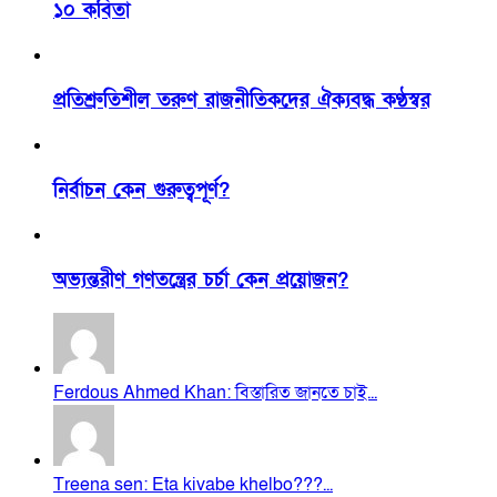
১০ কবিতা
প্রতিশ্রুতিশীল তরুণ রাজনীতিকদের ঐক্যবদ্ধ কণ্ঠস্বর
নির্বাচন কেন গুরুত্বপূর্ণ?
অভ্যন্তরীণ গণতন্ত্রের চর্চা কেন প্রয়োজন?
Ferdous Ahmed Khan: বিস্তারিত জানতে চাই...
Treena sen: Eta kivabe khelbo???...