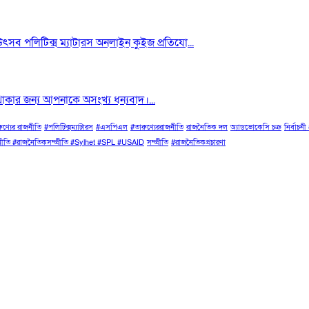
সব পলিটিক্স ম্যাটারস অনলাইন কুইজ প্রতিযো...
ার জন্য আপনাকে অসংখ্য ধন্যবাদ।...
ুণ্যের রাজনীতি
#পলিটিক্সম্যাটারস
#এসপিএল
#তারুণ্যেররাজনীতি
রাজনৈতিক দল
অ্যাডভোকেসি চক্র
নির্বাচনী 
জনীতি #রাজনৈতিকসম্প্রীতি #Sylhet #SPL #USAID
সম্প্রীতি
#রাজনৈতিকপ্রচারণা