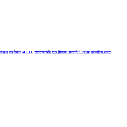
প্রচারণা
দ্বন্দ্ব নিরসন
#USAID
অ্যাডভোকেসি
ইয়াং লিডারস ফেলোশিপ প্রোগ্রাম
রাজনৈতিক বক্তৃতা