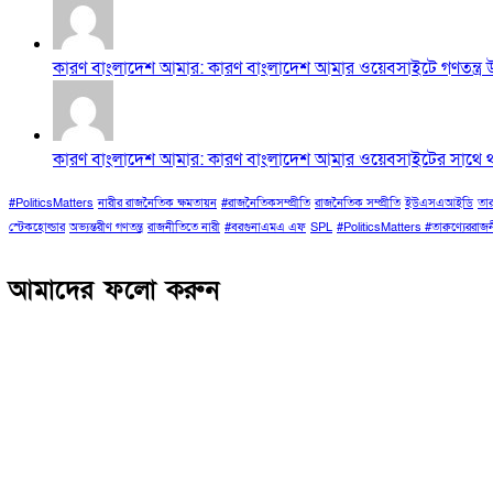
কারণ বাংলাদেশ আমার: কারণ বাংলাদেশ আমার ওয়েবসাইটে গণতন্ত্র উৎ
কারণ বাংলাদেশ আমার: কারণ বাংলাদেশ আমার ওয়েবসাইটের সাথে থাক
#PoliticsMatters
নারীর রাজনৈতিক ক্ষমতায়ন
#রাজনৈতিকসম্প্রীতি
রাজনৈতিক সম্প্রীতি
ইউএসএআইডি
তার
স্টেকহোল্ডার
অভ্যন্তরীণ গণতন্ত্র
রাজনীতিতে নারী
#বরগুনাএমএ এফ
SPL
#PoliticsMatters #তারুণ্যেররা
আমাদের ফলো করুন