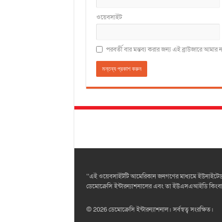
ওয়েবসাইট
পরবর্তী বার মন্তব্য করার জন্য এই ব্রাউজারে আমা
‘’এই ওয়েবসাইটটি আমেরিকান জনগণের মাধ্যমে ইউনাইটেড স্
ডেমোক্রেসি ইন্টারন্যাশনালের এবং তা ইউএসএআইডি কিংবা যু
© 2026 ডেমোক্রেসি ইন্টারন্যাশনাল। সর্বস্বত্ব সংরক্ষিত।