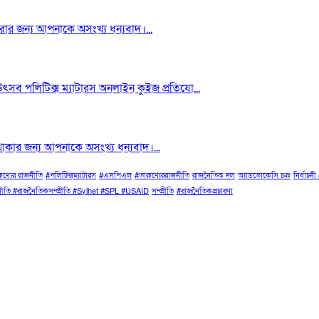
র জন্য আপনাকে অসংখ্য ধন্যবাদ।...
সব পলিটিক্স ম্যাটারস অনলাইন কুইজ প্রতিযো...
ার জন্য আপনাকে অসংখ্য ধন্যবাদ।...
ুণ্যের রাজনীতি
#পলিটিক্সম্যাটারস
#এসপিএল
#তারুণ্যেররাজনীতি
রাজনৈতিক দল
অ্যাডভোকেসি চক্র
নির্বাচনী 
জনীতি #রাজনৈতিকসম্প্রীতি #Sylhet #SPL #USAID
সম্প্রীতি
#রাজনৈতিকপ্রচারণা