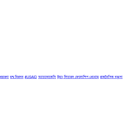
প্রচারণা
দ্বন্দ্ব নিরসন
#USAID
অ্যাডভোকেসি
ইয়াং লিডারস ফেলোশিপ প্রোগ্রাম
রাজনৈতিক বক্তৃতা